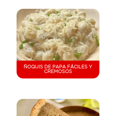
ÑOQUIS DE PAPA FÁCILES Y
CREMOSOS