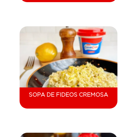
SOPA DE FIDEOS CREMOSA