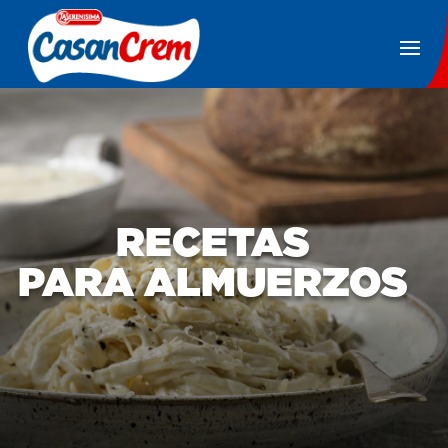
RECETAS
PARA ALMUERZOS