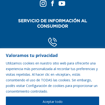
SERVICIO DE INFORMACIÓN AL
CONSUMIDOR
POR TELÉFONO
Valoramos tu privacidad
0800-888-2254
Utilizamos cookies en nuestro sitio web para ofrecerte una
experiencia más personalizada al recordar tus preferencias y
visitas repetidas. Al hacer clic en «Aceptar», estás
consintiendo el uso de TODAS las cookies. Sin embargo,
POR WHATSAPP
podés visitar Configuración de cookies para proporcionar un
1138806094
consentimiento controlado.
Aceptar todo
VER TÉRMINOS LEGALES